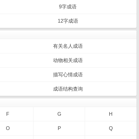
9字成语
12字成语
有关名人成语
动物相关成语
描写心情成语
成语结构查询
F
G
H
O
P
Q