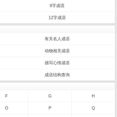
9字成语
12字成语
有关名人成语
动物相关成语
描写心情成语
成语结构查询
F
G
H
O
P
Q