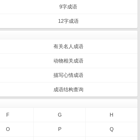
9字成语
12字成语
有关名人成语
动物相关成语
描写心情成语
成语结构查询
F
G
H
O
P
Q