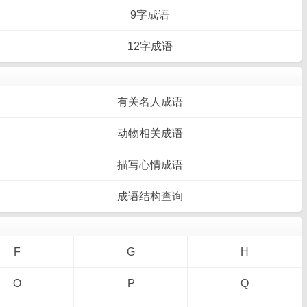
9字成语
12字成语
有关名人成语
动物相关成语
描写心情成语
成语结构查询
F
G
H
O
P
Q