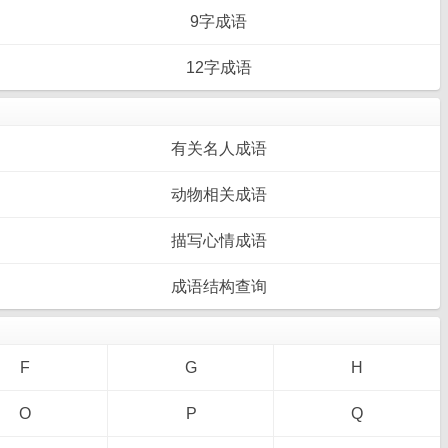
9字成语
12字成语
有关名人成语
动物相关成语
描写心情成语
成语结构查询
F
G
H
O
P
Q