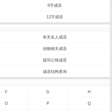
9字成语
12字成语
有关名人成语
动物相关成语
描写心情成语
成语结构查询
F
G
H
O
P
Q