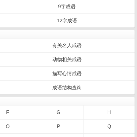
9字成语
12字成语
有关名人成语
动物相关成语
描写心情成语
成语结构查询
F
G
H
O
P
Q