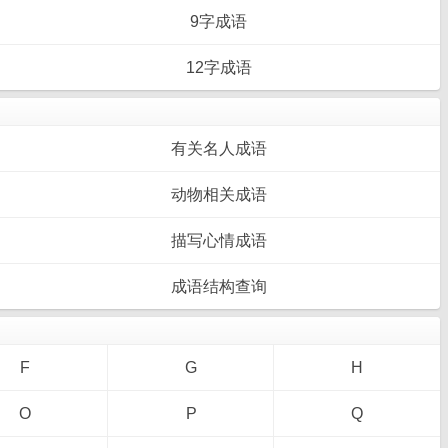
9字成语
12字成语
有关名人成语
动物相关成语
描写心情成语
成语结构查询
F
G
H
O
P
Q