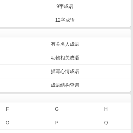
9字成语
12字成语
有关名人成语
动物相关成语
描写心情成语
成语结构查询
F
G
H
O
P
Q