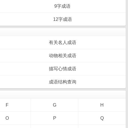
9字成语
12字成语
有关名人成语
动物相关成语
描写心情成语
成语结构查询
F
G
H
O
P
Q